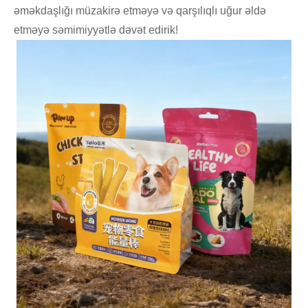
əməkdaşlığı müzakirə etməyə və qarşılıqlı uğur əldə
etməyə səmimiyyətlə dəvət edirik!