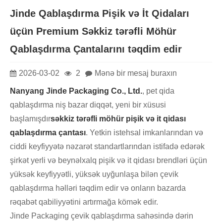
Jinde Qablaşdırma Pişik və İt Qidaları
üçün Premium Səkkiz tərəfli Möhür
Qablaşdırma Çantalarını təqdim edir
2026-03-02
2
Mənə bir mesaj buraxın
Nanyang Jinde Packaging Co., Ltd.
, pet qida
qablaşdırma niş bazar diqqət, yeni bir xüsusi
başlamışdır
səkkiz tərəfli möhür pişik və it qidası
qablaşdırma çantası
. Yetkin istehsal imkanlarından və
ciddi keyfiyyətə nəzarət standartlarından istifadə edərək
şirkət yerli və beynəlxalq pişik və it qidası brendləri üçün
yüksək keyfiyyətli, yüksək uyğunlaşa bilən çevik
qablaşdırma həlləri təqdim edir və onların bazarda
rəqabət qabiliyyətini artırmağa kömək edir.
Jinde Packaging çevik qablaşdırma sahəsində dərin