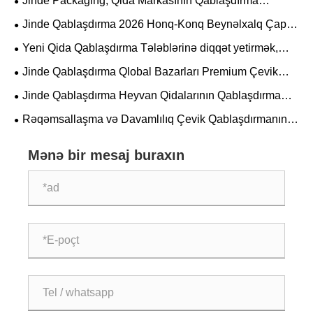
Jinde Packaging, Qida Markasının Qablaşdırma
Təkmilləşdirmələrini Dəstəkləmək üçün Xüsusi Betel Nut
Jinde Qablaşdırma 2026 Honq-Konq Beynəlxalq Çap
Stand Up Fermuarlı Çantaları işə salır
və Qablaşdırma Sərgisində Debüt edir, Düz Alt Çanta
Yeni Qida Qablaşdırma Tələblərinə diqqət yetirmək,
Həlləri ilə Yaşıl İxrac Qablaşdırma Trendinə liderlik edir
Sənaye Tədbirində Görüş
Jinde Qablaşdırma Qlobal Bazarları Premium Çevik
Qablaşdırma Həlləri ilə əlaqələndirir
Jinde Qablaşdırma Heyvan Qidalarının Qablaşdırma
Sektoruna Diqqətini Daha da dərinləşdirərək Sərgi etmək
Rəqəmsallaşma və Davamlılıq Çevik Qablaşdırmanın
üçün Pekinə gedir
təkmilləşdirilməsinə rəhbərlik edir; Jinde Packaging
üstünlük verilən qlobal tərəfdaşa çevrilir
Mənə bir mesaj buraxın