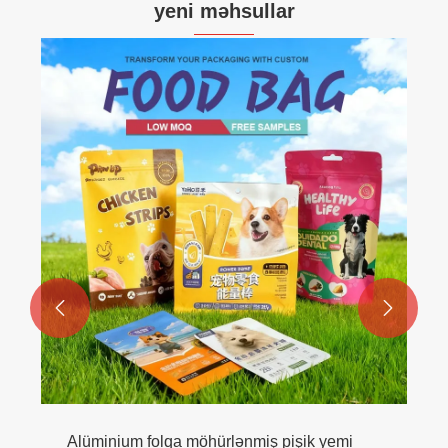
yeni məhsullar


Alüminium folqa möhürlənmiş pişik yemi