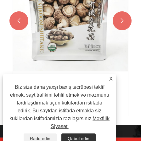


X
Qurudulmuş Meyvə Qablaşdırması: Səkkiz
Biz sizə daha yaxşı baxış təcrübəsi təklif
tərəfli möhür torbalarına niyə üstünlük
etmək, sayt trafikini təhlil etmək və məzmunu
verilən seçimdir?
fərdiləşdirmək üçün kukilərdən istifadə
Ətraflı Baxın >>
edirik. Bu saytdan istifadə etməklə siz
kukilərdən istifadəmizlə razılaşırsınız.
Məxfilik
Siyasəti
Rədd edin
Qəbul edin
+86-17530690896