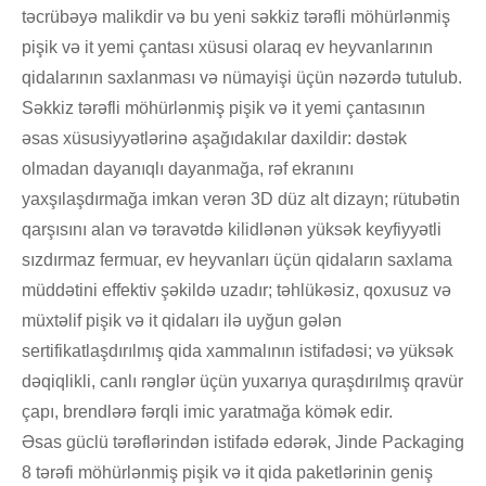
təcrübəyə malikdir və bu yeni səkkiz tərəfli möhürlənmiş
pişik və it yemi çantası xüsusi olaraq ev heyvanlarının
qidalarının saxlanması və nümayişi üçün nəzərdə tutulub.
Səkkiz tərəfli möhürlənmiş pişik və it yemi çantasının
əsas xüsusiyyətlərinə aşağıdakılar daxildir: dəstək
olmadan dayanıqlı dayanmağa, rəf ekranını
yaxşılaşdırmağa imkan verən 3D düz alt dizayn; rütubətin
qarşısını alan və təravətdə kilidlənən yüksək keyfiyyətli
sızdırmaz fermuar, ev heyvanları üçün qidaların saxlama
müddətini effektiv şəkildə uzadır; təhlükəsiz, qoxusuz və
müxtəlif pişik və it qidaları ilə uyğun gələn
sertifikatlaşdırılmış qida xammalının istifadəsi; və yüksək
dəqiqlikli, canlı rənglər üçün yuxarıya quraşdırılmış qravür
çapı, brendlərə fərqli imic yaratmağa kömək edir.
Əsas güclü tərəflərindən istifadə edərək, Jinde Packaging
8 tərəfi möhürlənmiş pişik və it qida paketlərinin geniş