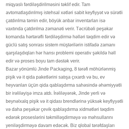
miqyaslı fərdiləşdirilməsini təklif edir. Tam
avtomatlaşdırılmış istehsal xətləri sabit keyfiyyət və sürətli
çatdırılma təmin edir, böyük anbar inventarları isə
vaxtında çatdırılma zəmanəti verir. Təcrübəli peşəkar
komanda hərtərəfli fərdiləşdirmə həlləri təqdim edir və
güclü satış sonrası sistem müştərilərin istifadə zamanı
qarşılaşdıqları hər hansı problemi operativ şəkildə həll
edir və proses boyu tam dəstək verir.
Bazar yönümlü Jinde Packaging, 8 tərəfi möhürlənmiş
pişik və it qida paketlərini satışa çıxardı və bu, ev
heyvanları üçün qida qablaşdırma sahəsində əhəmiyyətli
bir irəliləyişə imza atdı. İrəliləyərək, Jinde yerli və
beynəlxalq pişik və it qidası brendlərinə yüksək keyfiyyətli
və daha peşəkar çevik qablaşdırma xidmətləri təqdim
edərək proseslərini təkmilləşdirməyə və məhsullarını
yeniləşdirməyə davam edəcək. Biz qlobal tərəfdaşları