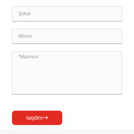
təqdim
