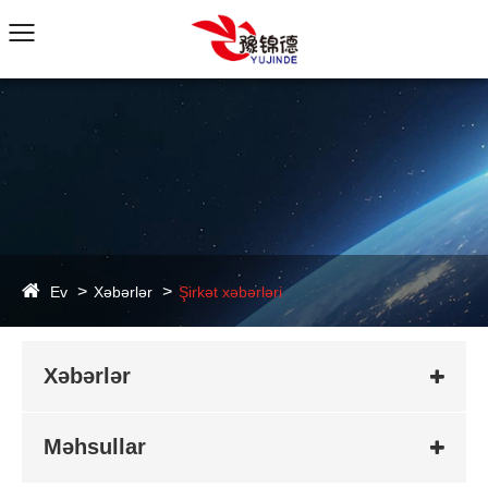
Ev
Xəbərlər
Şirkət xəbərləri
Xəbərlər
Məhsullar