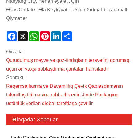
Nanyang City, Henan əyaləti, Çin
Əsas Öhdəlik: Əla Keyfiyyət + Üstün Xidmət + Rəqabətli
Qiymətlər
Facebook
X
WhatsApp
Pinterest
LinkedIn
Share
Əvvəlki :
Qurudulmuş meyvə və qoz-fındıqların təravətini qorumaq
üçün ən yaxşı qablaşdırma çantaları hansılardır
Sonrakı :
Rəqəmsallaşma və Davamlılıq Çevik Qablaşdırmanın
təkmilləşdirilməsinə rəhbərlik edir; Jinde Packaging
üstünlük verilən qlobal tərəfdaşa çevrilir
Əlaqədar Xəbərlər