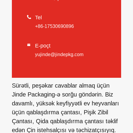

Tel
+86-17530690896
E-poçt

yujinde@jindepkg.com
Sürətli, peşəkar cavablar almaq üçün
Jinde Packaging-ə sorğu göndərin. Biz
davamlı, yüksək keyfiyyətli ev heyvanları
üçün qablaşdırma çantası, Pişik Zibil
Çantası, Qida qablaşdırma çantası təklif
edən Çin istehsalçısı və təchizatçısıyıq.