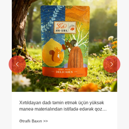


Xırtıldayan dadı təmin etmək üçün yüksək
maneə materialından istifadə edərək qoz
qablaşdırma çantası yeniliyi
Ətraflı Baxın >>