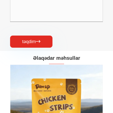
təqdim

Əlaqədar məhsullar