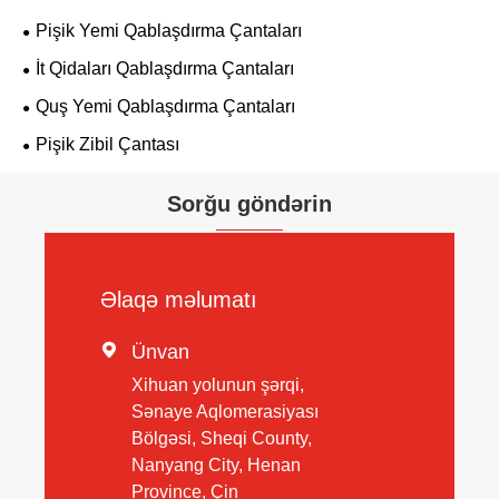
Pişik Yemi Qablaşdırma Çantaları
İt Qidaları Qablaşdırma Çantaları
Quş Yemi Qablaşdırma Çantaları
Pişik Zibil Çantası
Sorğu göndərin
Əlaqə məlumatı

Ünvan
Xihuan yolunun şərqi,
Sənaye Aqlomerasiyası
Bölgəsi, Sheqi County,
Nanyang City, Henan
Province, Çin