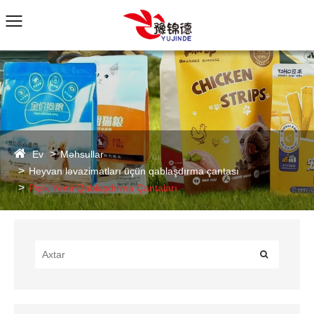
Ev
Məhsullar
Heyvan ləvazimatları üçün qablaşdırma çantası
Pişik Yemi Qablaşdırma Çantaları