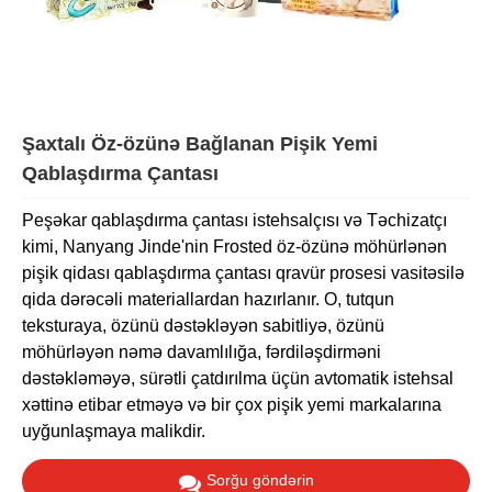
Şaxtalı Öz-özünə Bağlanan Pişik Yemi
Qablaşdırma Çantası
Peşəkar qablaşdırma çantası istehsalçısı və Təchizatçı
kimi, Nanyang Jinde'nin Frosted öz-özünə möhürlənən
pişik qidası qablaşdırma çantası qravür prosesi vasitəsilə
qida dərəcəli materiallardan hazırlanır. O, tutqun
teksturaya, özünü dəstəkləyən sabitliyə, özünü
möhürləyən nəmə davamlılığa, fərdiləşdirməni
dəstəkləməyə, sürətli çatdırılma üçün avtomatik istehsal
xəttinə etibar etməyə və bir çox pişik yemi markalarına
uyğunlaşmaya malikdir.
Sorğu göndərin