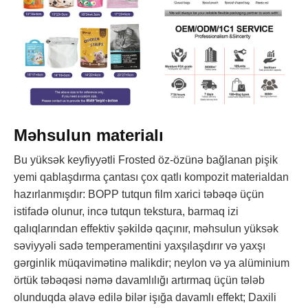
Məhsulun materialı
Bu yüksək keyfiyyətli Frosted öz-özünə bağlanan pişik
yemi qablaşdırma çantası çox qatlı kompozit materialdan
hazırlanmışdır: BOPP tutqun film xarici təbəqə üçün
istifadə olunur, incə tutqun tekstura, barmaq izi
qalıqlarından effektiv şəkildə qaçınır, məhsulun yüksək
səviyyəli sadə temperamentini yaxşılaşdırır və yaxşı
gərginlik müqavimətinə malikdir; neylon və ya alüminium
örtük təbəqəsi nəmə davamlılığı artırmaq üçün tələb
olunduqda əlavə edilə bilər işığa davamlı effekt; Daxili