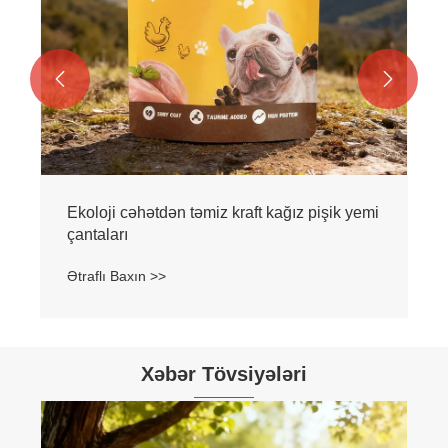


Ekoloji cəhətdən təmiz kraft kağız pişik yemi
çantaları
Ətraflı Baxın >>
Xəbər Tövsiyələri