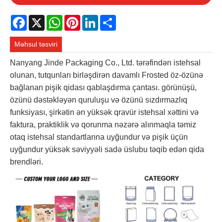
Facebook
X
WhatsApp
Pinterest
LinkedIn
Share
Məhsul təsviri
Nanyang Jinde Packaging Co., Ltd. tərəfindən istehsal
olunan, tutqunları birləşdirən davamlı Frosted öz-özünə
bağlanan pişik qidası qablaşdırma çantası. görünüşü,
özünü dəstəkləyən quruluşu və özünü sızdırmazlıq
funksiyası, şirkətin ən yüksək qravür istehsal xəttini və
faktura, praktiklik və qorunma nəzərə alınmaqla təmiz
otaq istehsal standartlarına uyğundur və pişik üçün
uyğundur yüksək səviyyəli sadə üslubu təqib edən qida
brendləri.