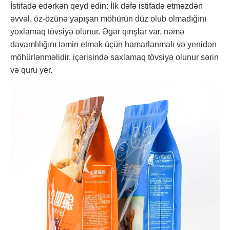
İstifadə edərkən qeyd edin: İlk dəfə istifadə etməzdən
əvvəl, öz-özünə yapışan möhürün düz olub olmadığını
yoxlamaq tövsiyə olunur. Əgər qırışlar var, nəmə
davamlılığını təmin etmək üçün hamarlanmalı və yenidən
möhürlənməlidir. içərisində saxlamaq tövsiyə olunur sərin
və quru yer.