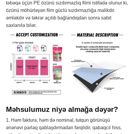
təbəqə üçün PE özünü sızdırmazlıq filmi istifadə olunur ki,
özünü möhürləyən film güclü sızdırmazlığa malikdir.
əmlakdır və təkrar açılıb bağlandıqdan sonra sabit
saxlanıla bilər.
Məhsulumuz niyə almağa dəyər?
1. Həm faktura, həm də nominal, tutqun görünüşü
ənənəvi parlaq qablaşdırmadan fərqlidir, qabaqcıl hiss,