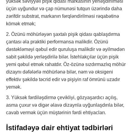
yüksək səviyyəli pişik qidası markasının yerləşdirilməsi
üçün uyğundur və çap nümunəsi tutqun üzərində daha
zərifdir substrat, markanın fərqləndirilməsi rəqabətinə
kömək etmək;
2. Özünü möhürləyən şaxtalı pişik qidası qablaşdırma
çantası əla praktiki performansa malikdir. Özünü
dəstəkləməyi qəbul edir quruluşa malikdir və əyilmədən
sabit şəkildə yerləşdirilə bilər. İstehlakçılar üçün pişik
yemi qəbul etmək rahatdır. Öz-özünə sızdırmazlıq möhür
dizaynı dəfələrlə möhürlənə bilər, nəm və oksigeni
effektiv şəkildə təcrid edir və pişiyin raf ömrünü uzadır
yemək.
3. Yüksək fərdiləşdirmə çevikliyi, gözyaşardıcı açılış,
asma çuxur və digər əlavə dizaynla uyğunlaşdırıla bilər,
cavab vermək üçün müştərinin fərdi ehtiyacları.
İstifadəyə dair ehtiyat tədbirləri