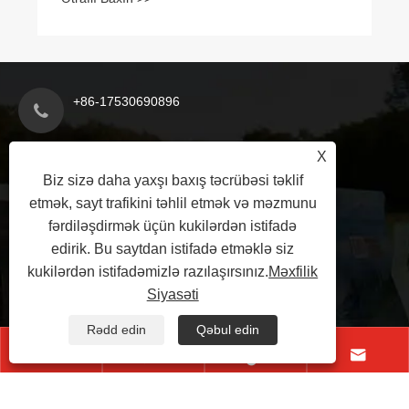
+86-17530690896
X
yujinde@jindepkg.com
Biz sizə daha yaxşı baxış təcrübəsi təklif
etmək, sayt trafikini təhlil etmək və məzmunu
fərdiləşdirmək üçün kukilərdən istifadə
Xihuan yolunun şərqi, Sənaye
edirik. Bu saytdan istifadə etməklə siz
Aqlomerasiyası Bölgəsi, Sheqi
kukilərdən istifadəmizlə razılaşırsınız.
Məxfilik
County, Nanyang City, Henan
Siyasəti
Province, Çin
Rədd edin
Qəbul edin




Copyright © 2025 Nanyang Jinde Packaging Co., LTD Bütün
hüquqlar qorunur.
Links
|
Sitemap
|
RSS
|
XML
|