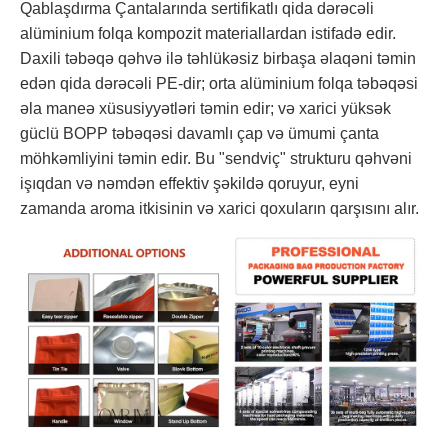
Qablaşdırma Çantalarında sertifikatlı qida dərəcəli
alüminium folqa kompozit materiallardan istifadə edir.
Daxili təbəqə qəhvə ilə təhlükəsiz birbaşa əlaqəni təmin
edən qida dərəcəli PE-dir; orta alüminium folqa təbəqəsi
əla maneə xüsusiyyətləri təmin edir; və xarici yüksək
güclü BOPP təbəqəsi davamlı çap və ümumi çanta
möhkəmliyini təmin edir. Bu "sendviç" strukturu qəhvəni
işıqdan və nəmdən effektiv şəkildə qoruyur, eyni
zamanda aroma itkisinin və xarici qoxuların qarşısını alır.