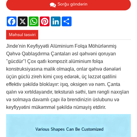
Sorğu göndərin
Facebook
X
WhatsApp
Pinterest
LinkedIn
Share
Məhsul təsviri
Jinde'nin Keyfiyyətli Alüminium Folqa Möhürlənmiş
Qəhvə Qablaşdırma Çantaları əsl qəhvəni qoruyan
"gücdür"! Çox qatlı kompozit alüminium folqa
konstruksiyasına malik olmaqla, onlar qəhvə dənələri
üçün güclü zireh kimi çıxış edərək, üç ləzzət qatilini
effektiv şəkildə bloklayır: işıq, oksigen və nəm. Çanta
qalın və xırtıldayandır, teksturalı səthi, tam rəngli naxışları
və solmaya davamlı çapı ilə brendinizin üslubunu və
keyfiyyətini mükəmməl şəkildə nümayiş etdirir.