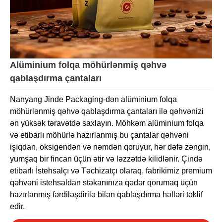
Alüminium folqa möhürlənmiş qəhvə
qablaşdırma çantaları
Nanyang Jinde Packaging-dən alüminium folqa
möhürlənmiş qəhvə qablaşdırma çantaları ilə qəhvənizi
ən yüksək təravətdə saxlayın. Möhkəm alüminium folqa
və etibarlı möhürlə hazırlanmış bu çantalar qəhvəni
işıqdan, oksigendən və nəmdən qoruyur, hər dəfə zəngin,
yumşaq bir fincan üçün ətir və ləzzətdə kilidlənir. Çində
etibarlı İstehsalçı və Təchizatçı olaraq, fabrikimiz premium
qəhvəni istehsaldan stəkanınıza qədər qorumaq üçün
hazırlanmış fərdiləşdirilə bilən qablaşdırma həlləri təklif
edir.