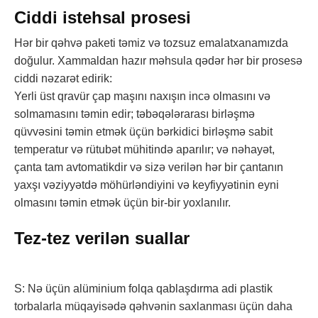
Ciddi istehsal prosesi
Hər bir qəhvə paketi təmiz və tozsuz emalatxanamızda
doğulur. Xammaldan hazır məhsula qədər hər bir prosesə
ciddi nəzarət edirik:
Yerli üst qravür çap maşını naxışın incə olmasını və
solmamasını təmin edir; təbəqələrarası birləşmə
qüvvəsini təmin etmək üçün bərkidici birləşmə sabit
temperatur və rütubət mühitində aparılır; və nəhayət,
çanta tam avtomatikdir və sizə verilən hər bir çantanın
yaxşı vəziyyətdə möhürləndiyini və keyfiyyətinin eyni
olmasını təmin etmək üçün bir-bir yoxlanılır.
Tez-tez verilən suallar
S: Nə üçün alüminium folqa qablaşdırma adi plastik
torbalarla müqayisədə qəhvənin saxlanması üçün daha