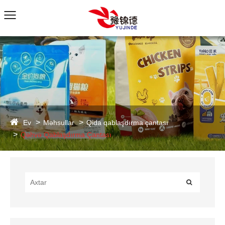
Ev
Məhsullar
Qida qablaşdırma çantası
Qəhvə Qablaşdırma Çantası