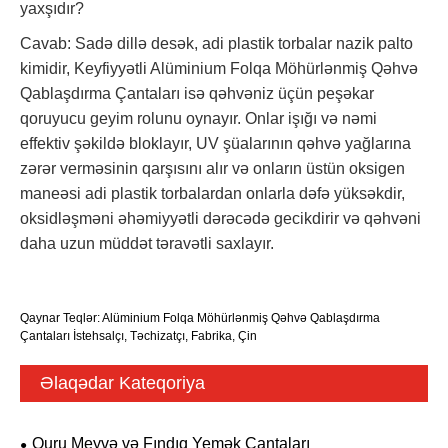
yaxşıdır?
Cavab: Sadə dillə desək, adi plastik torbalar nazik palto
kimidir, Keyfiyyətli Alüminium Folqa Möhürlənmiş Qəhvə
Qablaşdırma Çantaları isə qəhvəniz üçün peşəkar
qoruyucu geyim rolunu oynayır. Onlar işığı və nəmi
effektiv şəkildə bloklayır, UV şüalarının qəhvə yağlarına
zərər verməsinin qarşısını alır və onların üstün oksigen
maneəsi adi plastik torbalardan onlarla dəfə yüksəkdir,
oksidləşməni əhəmiyyətli dərəcədə gecikdirir və qəhvəni
daha uzun müddət təravətli saxlayır.
Qaynar Teqlər: Alüminium Folqa Möhürlənmiş Qəhvə Qablaşdırma
Çantaları İstehsalçı, Təchizatçı, Fabrika, Çin
Əlaqədar Kateqoriya
Quru Meyvə və Fındıq Yemək Çantaları