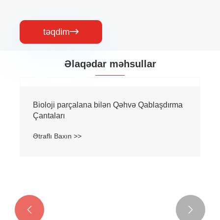
təqdim

Əlaqədar məhsullar
Bioloji parçalana bilən Qəhvə Qablaşdırma
Çantaları
Ətraflı Baxın >>

