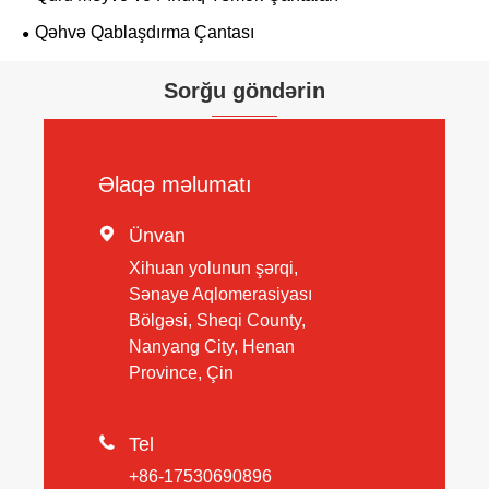
Qəhvə Qablaşdırma Çantası
Sorğu göndərin
Əlaqə məlumatı

Ünvan
Xihuan yolunun şərqi,
Sənaye Aqlomerasiyası
Bölgəsi, Sheqi County,
Nanyang City, Henan
Province, Çin

Tel
+86-17530690896