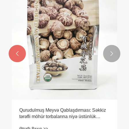


Qurudulmuş Meyvə Qablaşdırması: Səkkiz
tərəfli möhür torbalarına niyə üstünlük
verilən seçimdir?
Ətraflı Baxın >>