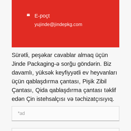
E-poçt

yujinde@jindepkg.com
Sürətli, peşəkar cavablar almaq üçün
Jinde Packaging-ə sorğu göndərin. Biz
davamlı, yüksək keyfiyyətli ev heyvanları
üçün qablaşdırma çantası, Pişik Zibil
Çantası, Qida qablaşdırma çantası təklif
edən Çin istehsalçısı və təchizatçısıyıq.